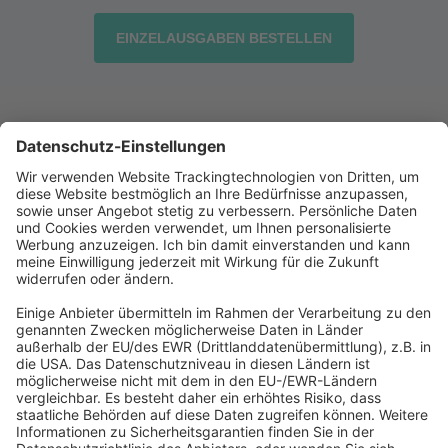
EINZELAUSGABEN BESTELLEN
Abonnement anfordern
|
Abo kündigen
|
Werben bei uns