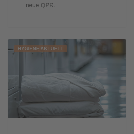
neue QPR.
Sachgemäßer
HYGIENE AKTUELL
Umgang
mit
Bewohnerwäsche
in
Pflegeeinrichtungen