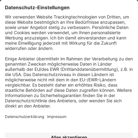
MEHR ERFAHREN
Abonnement anfordern
|
Abo kündigen
|
Werben bei uns
Kennen Sie schon unseren
Newsletter "Gesundheitswesen und
Pflege
"?
Impressum
|
Bildrechte
|
Datenschutz
|
FORUM VERLAG