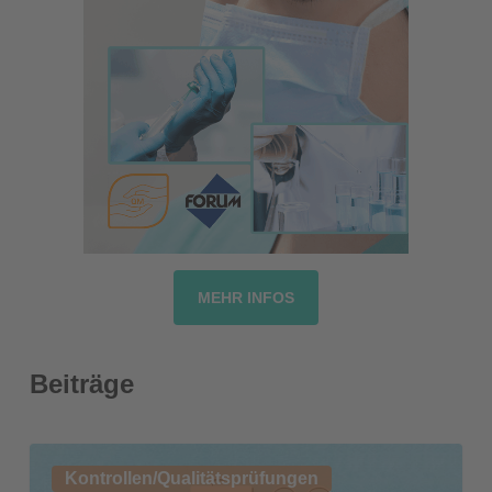
MEHR INFOS
Beiträge
Neue
Kontrollen/Qualitätsprüfungen
QPR