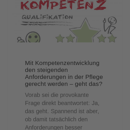
Anforderungen
in
der
Pflege
gerecht
werden
–
geht
Mit Kompetenzentwicklung
das?
den steigenden
Anforderungen in der Pflege
gerecht werden – geht das?
Vorab sei die provokante
Frage direkt beantwortet: Ja,
das geht. Spannend ist aber,
ob damit tatsächlich den
Anforderungen besser