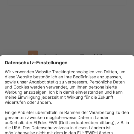
1
2
3
…
10
Next
Abonnement anfordern
|
Abo kündigen
|
Werben bei uns