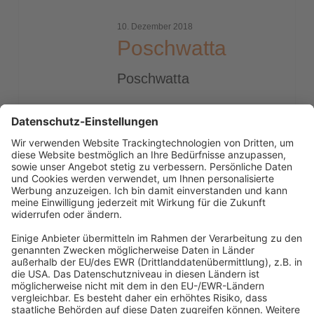
10. Dezember 2018
Poschwatta
Poschwatta
Abonnement anfordern
|
Abo kündigen
|
Werben bei uns