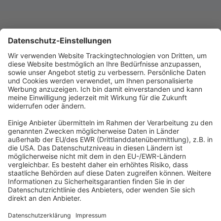
Abonnement anfordern
|
Abo kündigen
|
Werben bei uns