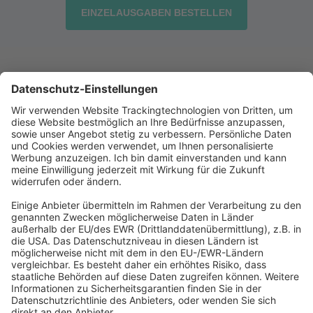
EINZELAUSGABEN BESTELLEN
Abonnement anfordern
|
Abo kündigen
|
Werben bei uns