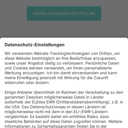
EINZELAUSGABEN BESTELLEN
Abonnement anfordern
|
Abo kündigen
|
Werben bei uns