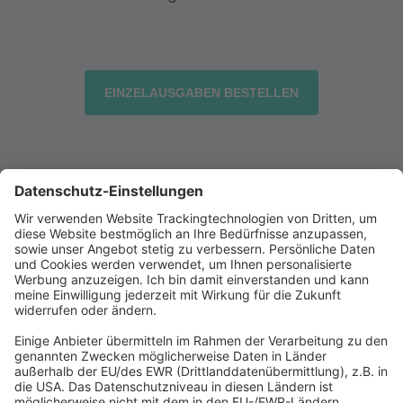
EINZELAUSGABEN BESTELLEN
Abonnement anfordern
|
Abo kündigen
|
Werben bei uns