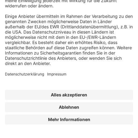
Abonnement anfordern
|
Abo kündigen
|
Werben bei uns
Kennen Sie schon unseren
Newsletter "Gesundheitswesen und
Pflege
"?
Impressum
|
Bildrechte
|
Datenschutz
|
FORUM VERLAG
HERKERT GMBH
|
AGB und Lizenzbedingungen
Erklärung zur Barrierefreiheit
| © 2025 QM-Praxis-Pflege