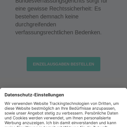
Bundesverfassungsgerichts sorgt für
eine gewisse Rechtssicherheit: Es
bestehen demnach keine
durchgreifenden
verfassungsrechtlichen Bedenken.
EINZELAUSGABEN BESTELLEN