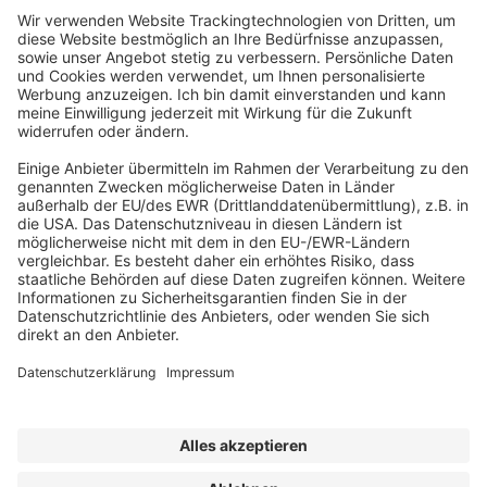
Abonnement anfordern
|
Abo kündigen
|
Werben bei uns
Kennen Sie schon unseren
Newsletter "Gesundheitswesen und
Pflege
"?
Impressum
|
Bildrechte
|
Datenschutz
|
FORUM VERLAG
HERKERT GMBH
|
AGB und Lizenzbedingungen