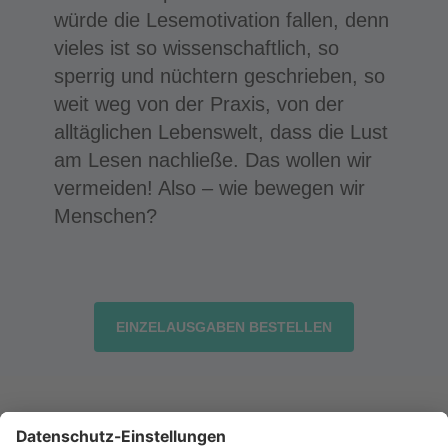
würde die Lesemotivation fallen, denn
vieles ist so wissenschaftlich, so
sperrig und nüchtern geschrieben, so
weit weg von der Praxis, von der
alltäglichen Lebenswelt, dass die Lust
am Lesen nachließe. Das wollen wir
vermeiden! Also – wie bewegen wir
Menschen?
EINZELAUSGABEN BESTELLEN