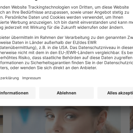
Ausgabe Sep/Okt 2016 Kontrollen
KRINKO-Empfehlung Händehygiene